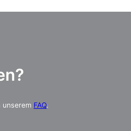
en?
in unserem
FAQ
.