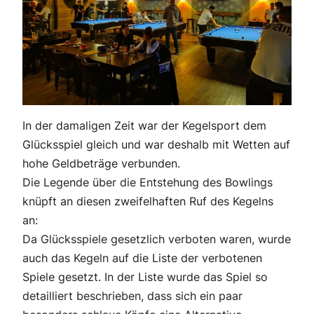
In der damaligen Zeit war der Kegelsport dem
Glücksspiel gleich und war deshalb mit Wetten auf
hohe Geldbeträge verbunden.
Die Legende über die Entstehung des Bowlings
knüpft an diesen zweifelhaften Ruf des Kegelns
an:
Da Glücksspiele gesetzlich verboten waren, wurde
auch das Kegeln auf die Liste der verbotenen
Spiele gesetzt. In der Liste wurde das Spiel so
detailliert beschrieben, dass sich ein paar