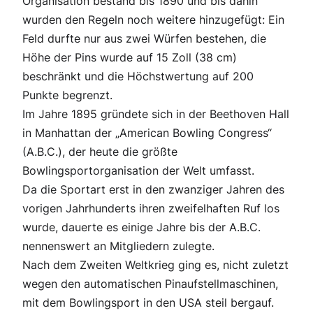
Organisation bestand bis 1890 und bis dahin
wurden den Regeln noch weitere hinzugefügt: Ein
Feld durfte nur aus zwei Würfen bestehen, die
Höhe der Pins wurde auf 15 Zoll (38 cm)
beschränkt und die Höchstwertung auf 200
Punkte begrenzt.
Im Jahre 1895 gründete sich in der Beethoven Hall
in Manhattan der „American Bowling Congress“
(A.B.C.), der heute die größte
Bowlingsportorganisation der Welt umfasst.
Da die Sportart erst in den zwanziger Jahren des
vorigen Jahrhunderts ihren zweifelhaften Ruf los
wurde, dauerte es einige Jahre bis der A.B.C.
nennenswert an Mitgliedern zulegte.
Nach dem Zweiten Weltkrieg ging es, nicht zuletzt
wegen den automatischen Pinaufstellmaschinen,
mit dem Bowlingsport in den USA steil bergauf.