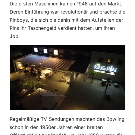
Die ersten Maschinen kamen 1946 auf den Markt.
Deren Einführung war revolutionär und brachte die
Pinboys, die sich bis dahin mit dem Aufstellen der
Pins ihr Taschengeld verdient hatten, um ihren
Job.
Regelmäßige TV-Sendungen machten das Bowling
schon in den 1950er Jahren einer breiten