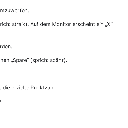
 umzuwerfen.
ch: straik). Auf dem Monitor erscheint ein „X“
erden.
nen „Spare“ (sprich: spähr).
die erzielte Punktzahl.
e.