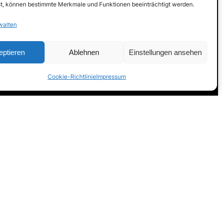
t, können bestimmte Merkmale und Funktionen beeinträchtigt werden.
walten
eptieren
Ablehnen
Einstellungen ansehen
Cookie-Richtlinie
Impressum
Weitere Hilfe
FAQ
Kontakt
Jugendschutzgesetz