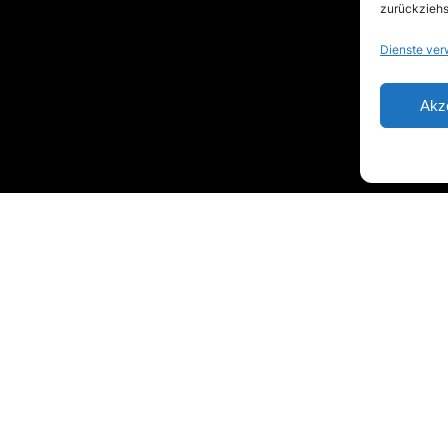
zurückziehs
Dienste ver
Akz
Wichtiges vom Center
angebote
Aktuelles
Unsere Preise
Öffnungszeiten
Kindergeburtstag
KingPin’s Küche
Eat & Bowl Paket
Billiard
Schüler & Schulklassen
Jobs
Fun Bowling
Impressum
|
Datenschutzerklärung
|
Cookie-Richtlinien
|
Kontakt