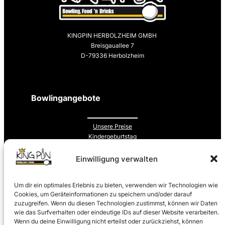
KINGPIN HERBOLZHEIM GMBH
Breisgauallee 7
D-79336 Herbolzheim
Bowlingangebote
Unsere Preise
Kindergeburtstag
Eat & Bowl Paket
Schüler & Schulklassen
Einwilligung verwalten
Fun Bowling
Um dir ein optimales Erlebnis zu bieten, verwenden wir Technologien wie
Wichtiges vom Center
Cookies, um Geräteinformationen zu speichern und/oder darauf
zuzugreifen. Wenn du diesen Technologien zustimmst, können wir Daten
wie das Surfverhalten oder eindeutige IDs auf dieser Website verarbeiten.
Wenn du deine Einwilligung nicht erteilst oder zurückziehst, können